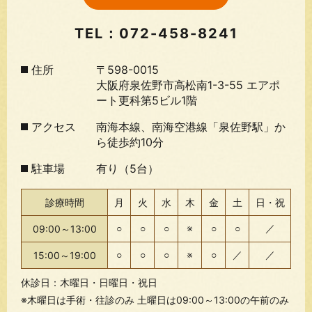
TEL：
072-458-8241
住所
〒598-0015
大阪府泉佐野市高松南1-3-55 エアポ
ート更科第5ビル1階
アクセス
南海本線、南海空港線「泉佐野駅」か
ら徒歩約10分
駐車場
有り（5台）
診療時間
月
火
水
木
金
土
日・祝
09:00～13:00
○
○
○
※
○
○
／
15:00～19:00
○
○
○
※
○
／
／
休診日：木曜日・日曜日・祝日
※木曜日は手術・往診のみ 土曜日は09:00～13:00の午前のみ