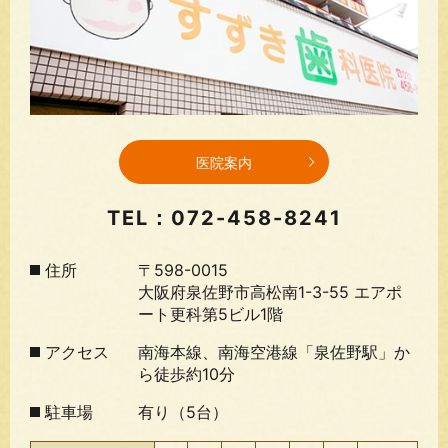
医院案内
TEL：
072-458-8241
住所
〒598-0015
大阪府泉佐野市高松南1-3-55 エアポ
ート更科第5ビル1階
アクセス
南海本線、南海空港線「泉佐野駅」か
ら徒歩約10分
駐車場
有り（5台）